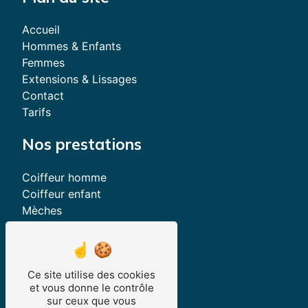
Accueil
Hommes & Enfants
Femmes
Extensions & Lissages
Contact
Tarifs
Nos prestations
Coiffeur homme
Coiffeur enfant
Mèches
Lissage brésilien
Permanentes
Extensions de cheveux
Ce site utilise des cookies
Salon de coiffure
et vous donne le contrôle
Coupe afro
sur ceux que vous