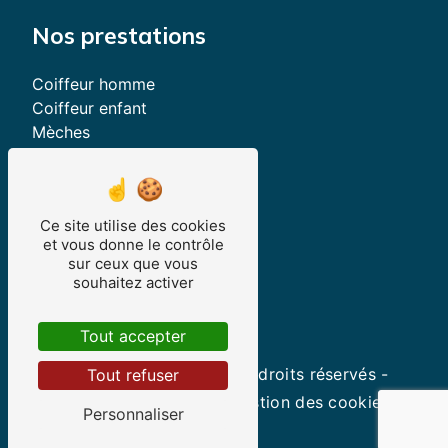
Nos prestations
Coiffeur homme
Coiffeur enfant
Mèches
Lissage brésilien
Permanentes
Extensions de cheveux
Ce site utilise des cookies
Salon de coiffure
et vous donne le contrôle
Coupe afro
sur ceux que vous
Couleurs capillaire
souhaitez activer
Coiffeur femme
Tout accepter
©
Vistalid
- 2026 - Tous droits réservés -
Tout refuser
Mentions légales
-
Gestion des cookies
Personnaliser