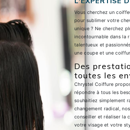
L'EXPERTISE 
Vous cherchez un coiff
pour sublimer votre chev
unique ? Ne cherchez plu
incontournable dans la 
talentueux et passionnés
une coupe et une coiffur
Des prestati
toutes les en
Chrystel Coiffure propo
répondre à tous les beso
souhaitiez simplement r
changement radical, nos
conseiller et réaliser la
votre visage et votre sty