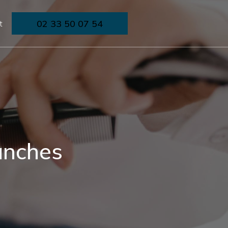
02 33 50 07 54
t
anches