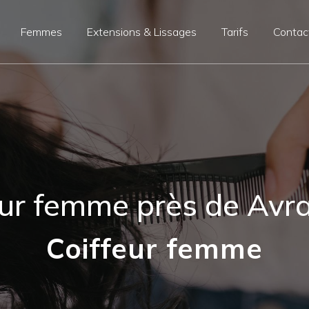
Femmes
Extensions & Lissages
Tarifs
Contac
eur femme près de Avr
Coiffeur femme