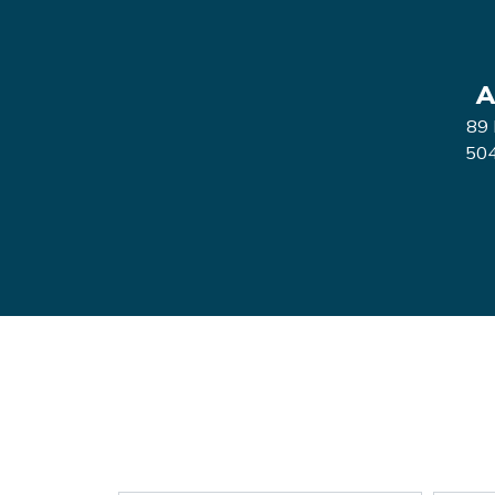
A
89 
504