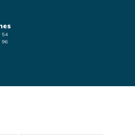
nes
7 54
3 96