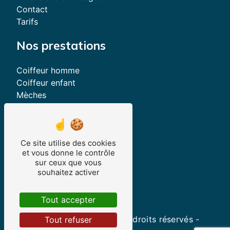
Contact
Tarifs
Nos prestations
Coiffeur homme
Coiffeur enfant
Mèches
Lissage brésilien
Permanentes
Extensions de cheveux
Ce site utilise des cookies
Salon de coiffure
et vous donne le contrôle
Coupe afro
sur ceux que vous
Couleurs capillaire
souhaitez activer
Coiffeur femme
Tout accepter
©
Vistalid
- 2026 - Tous droits réservés -
Tout refuser