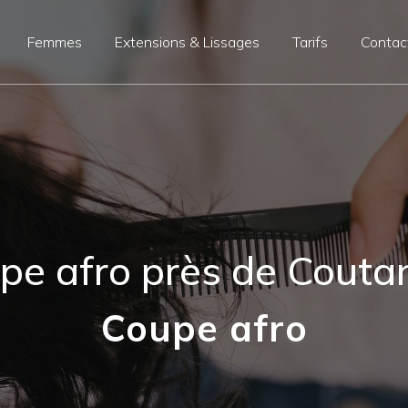
Femmes
Extensions & Lissages
Tarifs
Contac
pe afro près de Couta
Coupe afro