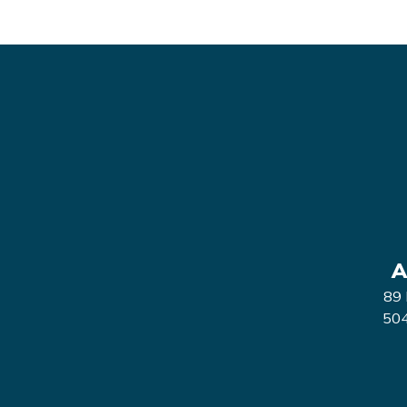
A
89 
504