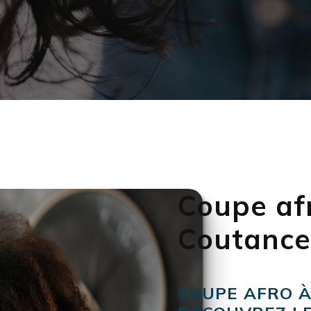
Coupe af
Coutance
COUPE AFRO À