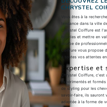
DÉCOUVREZ LE
CHRYSTEL COI
Vous êtes à la recherche
tendance dans la ville 
Chrystel Coiffure est l'
boucles et mettre en val
équipe de professionnels
Coiffure vous propose d
à toutes vos attentes en
Expertise et 
Chrystel Coiffure, c'est
expérimentés et formés 
de styling pour les chev
savoir-faire, ils sauront
adaptée à la forme de v