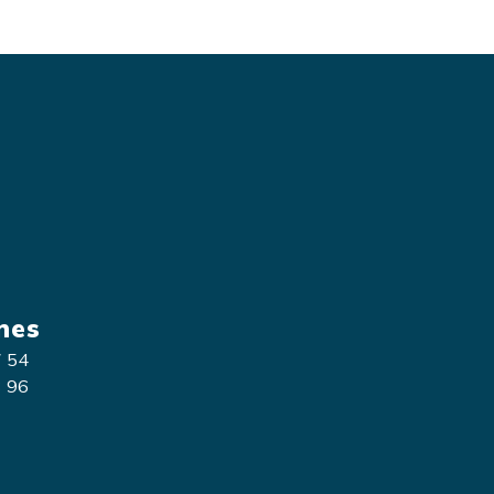
nes
7 54
3 96