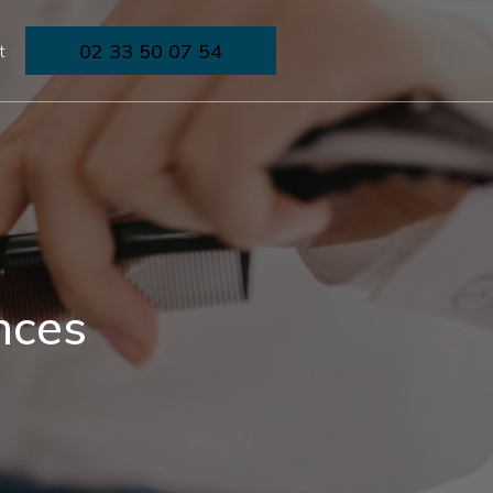
02 33 50 07 54
t
nces